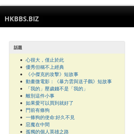
HKBBS.BIZ
話題
心很大，僅止於此
優秀但稱不上經典
《小傑克的攻擊》短故事
動畫微電影：《暴力雲與送子鸛》短故事
「我的」壓歲錢不是「我的」
離別這件小事
如果愛可以買到就好了
門前有條狗
一條狗的使命:好久不見
惡魔在中間
孤獨的個人英雄之路