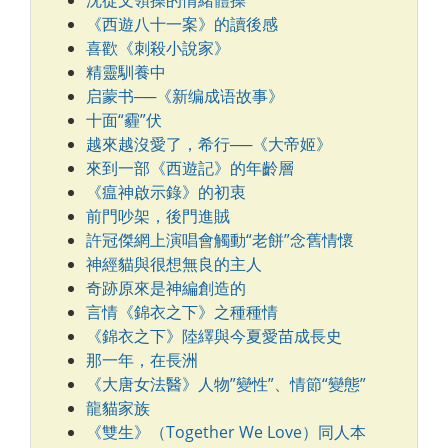
《西遊八十一案》的讀後感
喜歡《刺殺小說家》
精靈馴養中
启蒙书──《新编成语故事》
十面“霾”伏
越來越沒愛了，希行──《大帝姬》
來到一部《西遊記》的年齡層
《瘟神啟示錄》的初衷
前門吵架，後門進賊
許冠傑網上演唱會觸動“老餅”念舊情懷
神經貓與很想無良的主人
奇跡原來是神編創造的
言情《錦衣之下》之種種情
《錦衣之下》陸繹與今夏愛苗成長史
那一年，在長洲
《大唐女法醫》人物”變性”、情節“變態”
龍貓家族
《雙生》（Together We Love）同人本