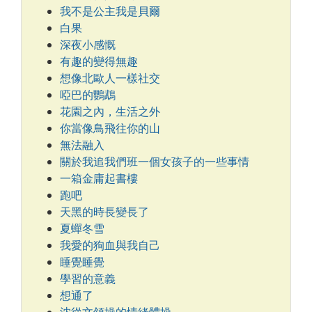
我不是公主我是貝爾
白果
深夜小感慨
有趣的變得無趣
想像北歐人一樣社交
啞巴的鸚鵡
花園之內，生活之外
你當像鳥飛往你的山
無法融入
關於我追我們班一個女孩子的一些事情
一箱金庸起書樓
跑吧
天黑的時長變長了
夏蟬冬雪
我愛的狗血與我自己
睡覺睡覺
學習的意義
想通了
沈從文領操的情緒體操