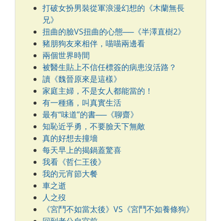
打破女扮男裝從軍浪漫幻想的《木蘭無長
兄》
扭曲的臉VS扭曲的心態──《半澤直樹2》
豬朋狗友來相伴，喵喵兩邊看
兩個世界時間
被醫生貼上不信任標簽的病患沒活路？
讀《魏晉原來是這樣》
家庭主婦，不是女人都能當的！
有一種痛，叫真實生活
最有“味道”的書──《聊齋》
知恥近乎勇，不要臉天下無敵
真的好想去撞墻
每天早上的揭鍋蓋驚喜
我看《哲仁王後》
我的元宵節大餐
車之逝
人之歿
《宮鬥不如當太後》VS《宮鬥不如養條狗》
回到老公自宮前