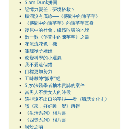
Slam Dunk拼圖
記憶力變差，夢境搭救？
腦洞沒有底線──《傳聞中的陳芊芊》
《傳聞中的陳芊芊》的陳芊芊真身
復原中的社會，繼續敗壞的地球
數一數《傳聞中的陳芊芊》之最
花流流花色耳機
狐貍猴子娃娃
改變科學的小運氣
我不愛這個錯
目標更加努力
五味雜陳“搬家”經
Sign法醫學者柚木貴誌的案件
當男人不愛女人的時候
這些說不出口的字眼──看《臟話文化史》
讀《來，好好睡一覺》所得
《生活系列》相片書
《四覺系列》相片書
蜈蚣之吻