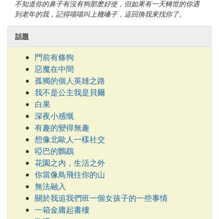
不知道你的鼻子有沒有狗那麽好使，但如果有一天轉世的你遇
到老年的我，記得喵喵叫上幾嗓子，這回換我來找你了。
話題
門前有條狗
惡魔在中間
孤獨的個人英雄之路
我不是公主我是貝爾
白果
深夜小感慨
有趣的變得無趣
想像北歐人一樣社交
啞巴的鸚鵡
花園之內，生活之外
你當像鳥飛往你的山
無法融入
關於我追我們班一個女孩子的一些事情
一箱金庸起書樓