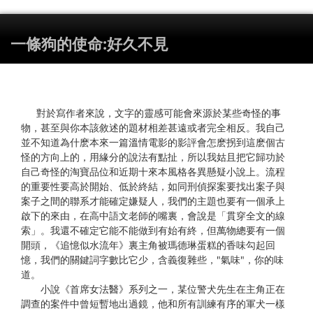
一條狗的使命:好久不見
對於寫作者來說，文字的靈感可能會來源於某些奇怪的事
物，甚至與你本該敘述的題材相差甚遠或者完全相反。我自己
並不知道為什麽本來一篇溫情電影的影評會怎麽拐到這麽個古
怪的方向上的，用緣分的說法有點扯，所以我姑且把它歸功於
自己奇怪的淘寶品位和近期十來本風格各異懸疑小說上。流程
的重要性要高於開始、低於終結，如同刑偵探案要找出案子與
案子之間的聯系才能確定嫌疑人，我們的主題也要有一個承上
啟下的來由，在高中語文老師的嘴裏，會說是「貫穿全文的線
索」。我還不確定它能不能做到有始有終，但萬物總要有一個
開頭，《追憶似水流年》裏主角被瑪德琳蛋糕的香味勾起回
憶，我們的關鍵詞字數比它少，含義復雜些，"氣味"，你的味
道。
小說《首席女法醫》系列之一，某位警犬先生在主角正在
調查的案件中曾短暫地出過鏡，他和所有訓練有序的軍犬一樣