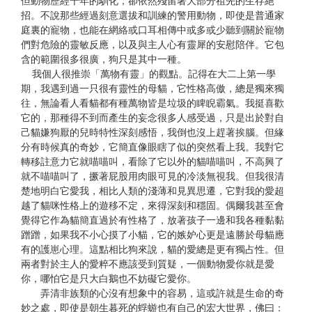
但動物歷經千年的馴化，卻依然殘留著大部分祖先的生存絕
招。不說那些經過刻意選拔和訓練的警用動物，即使是普通家
庭裏的寵物，也能在網絡或口耳相傳中或多或少聽到關於寵物
們對危險的靈敏反應，以及與主人心有靈犀的安慰陪伴。它包
含的範圍很多很廣，狗只是其中一種。
我個人很推崇「萬物有靈」的觀點。記得在大二上第一學
期，我遇到過一只很有靈性的母貓，它性格高傲，總是獨來獨
往，無論看人看貓都有種萬物皆是垃圾的睥睨霸氣。我挺喜歡
它的，那種得不到而產生的妄念很多人感受過，只是出於對自
己貓嫌狗厭的兒時特性深刻感悟，我倒也沒上趕著挨腦。但緣
分有時候真的奇妙，它簡直像眼瞎了似的突然看上我。我對它
轉移註意力它就喵喵叫，看除了它以外的貓喵喵叫，不高興了
就不喵喵叫了，撅著屁股用肉眼可見的冷淡無視我。但我很清
楚地明白它愛我，相比人類的淺薄和見異思遷，它對我的愛超
越了貓咪性格上的遊移不定，來得深刻和穩固。偶爾我甚至會
覺得它作為貓簡直過於有性格了，放著孩子一邊和我各種黏黏
蹭蹭，如果我不小心摸了小貓，它的嫉妒心更是遠勝於母貓應
有的護崽心理。這點相比狗來說，貓的愛總是更有獨占性。但
兩者對於主人的愛粹不應該受到質疑，一個動物愛你就是愛
你，哪怕它是只大白鵝也不妨礙它愛你。
弄清非族類的心沒有想象中的容易，這或許就是生命的奇
妙之處，即使是朝生暮死的蜉蝣也有自己的宏大世界，佛曰：