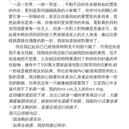
「一花一世界，一樹一菩提」，不動不語的生命都有如此豐富
的內在，更別提那些蹦蹦跳跳的小家夥了。你所付出的關心和
愛它會一一回報給你，甚至比你最初給的要豐富的多得多，當
然如果你是第一個，你會得到更加豐沛的幸福。電影裏的貝利
深切地愛著每一任主人，但第一次對人對狗總是意義非凡，當
結尾年輕的貝利回到從小男孩變成老人的主人身邊，像以往那
樣跳躍接住飛盤的那一刻，我就知道妝絕對廢掉了。
現在我記起自己已經很長時間見不到那只貓了，可我也知道
我不會去找她，現階段的我沒能力給她我想給她的東西，也不
知道她想不想要。人在錯誤的時間裏遇到了和你恰到好處的伴
侶寵物，擁有中了500萬大獎卻超過領取日期等同的坑爹性,錯
一秒就是截然相反的結果。而出於每個內心敏感渴望陪伴的人
類的需要，我冷酷的心能看到未來自己身邊必然會陪伴著一些
別的動物，但再也沒有一只貓像她那樣愛我了，它是我心中永
遠代替不了的第一個，我的Boss cat,主人的Boss dog.
從四樓的電影院下來，去出口經過一樓的零售商品小店，大廳
裏暖氣開得很足，散射的燈光溫暖不刺眼，我聽到小店裏放著
一首李玉剛的歌，是最近很流行的曲子。
我只記得兩句話，
「因為剛好遇見你」
「如果在相遇，我想我會記得你」