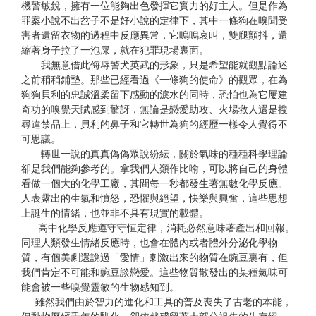
機警敏銳，擁有一位能夠出色發揮它實力的好主人。但是作為
罪案小說不出岔子不是好小說的定律下，其中一條狗在嗅聞受
害者遺留衣物的過程中反應異常，它嗚嗚哀叫，雙腿顫抖，還
縮著身子拉了一泡屎，就在犯罪現場裏面。
我無意借此侮辱警犬英武的形象，只是希望能就觀點論述
之前稍稍鋪墊。那些已經看過《一條狗的使命》的觀眾，在為
狗狗貝利的忠誠溫柔留下感動的淚水的同時，恐怕也為它屢建
奇功的嗅覺天賦感到驚訝，無論是戀愛助攻、火場救人還是搜
尋違禁品上，貝利的鼻子和它轉世為狗的經歷一樣令人覺得不
可思議。
轉世一說的真真偽偽眾說紛紜，關於氣味的種種科學理論
卻是我們能夠參考的。拿我們人類作比喻，可以將自己的身體
看做一個大的化學工廠，其間每一秒都發生著無數化學反應。
人表露出的生氣和憤怒，恐懼與絕望，快樂與興奮，這些思想
上誕生的情緒，也並非不具有現實的載體。
高中化學反應遵守守恒定律，消耗必然意味著產出和回報。
同理人類發生情緒反應時，也會在體內或者體外分泌化學物
質，有個美劇還說過「愛情」刺激出來的物質在豌豆裏有，但
我們肯定不可能和豌豆談戀愛。這些物質散發出的某種氣味可
能會被一些嗅覺靈敏的生物感知到。
雖然我們由於智力的進化和工具的普及喪失了古老的本能，