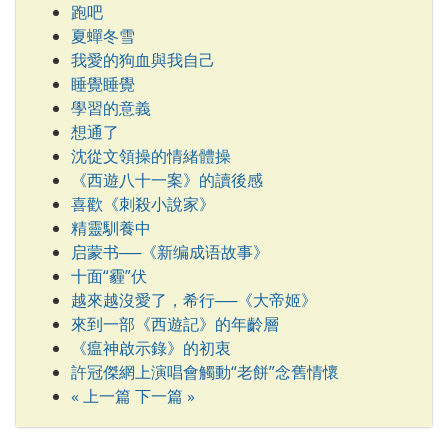
跑吧
夏蟬冬雪
我愛的狗血與我自己
睡覺睡覺
學習的意義
想通了
沈從文領操的情緒體操
《西遊八十一案》的讀後感
喜歡《刺殺小說家》
精靈馴養中
启蒙书──《新编成语故事》
十面“霾”伏
越來越沒愛了，希行──《大帝姬》
來到一部《西遊記》的年齡層
《瘟神啟示錄》的初衷
許冠傑網上演唱會觸動“老餅”念舊情懷
« 上一篇
下一篇 »