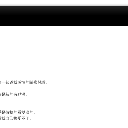
唯一知道我感情的閨蜜哭訴。
確是栽的有點深。
乎是偏執的看雙處的。
訴我自己接受不了。