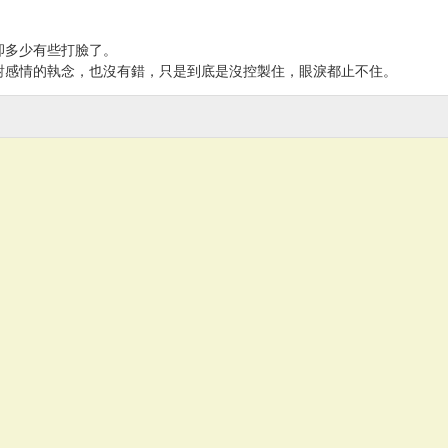
卻多少有些打臉了。
對感情的執念，也沒有錯，只是到底是沒控製住，眼淚都止不住。