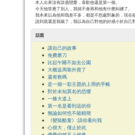
本人出來沒有談過戀愛，喜歡他還是第一個。
今天他答應了別人，我就不會再和他有什麽糾纏了。
我本來以為他和我差不多，都是不想處對象的，現在
說到底還是我栽了，我以為自己對他的好感小於自己
話題
講自己的故事
免費磨刀
比起午睡不如去公園
大概這周靠外賣了
還有救嗎
是一個一彩主題的上周的手帳
對於未知莫名的恐懼
一條大道上
第一名是看到這的你
無論如何也不能精簡
《變裝酷童》:請你看向我
心很大，僅止於此
優秀但稱不上經典