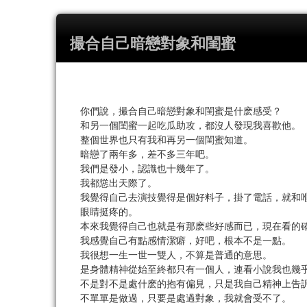
撮合自己暗戀對象和閨蜜
你們說，撮合自己暗戀對象和閨蜜是什麽感受？
和另一個閨蜜一起吃瓜助攻，都沒人發現我喜歡他。
整個世界也只有我和再另一個閨蜜知道。
暗戀了兩年多，差不多三年吧。
我們是發小，認識也十幾年了。
我都慫出天際了。
我覺得自己去演技覺得是個好料子，掛了電話，就和
眼睛挺疼的。
本來我覺得自己也就是有那麽些好感而已，現在看的
我感覺自己有點感情潔癖，好吧，根本不是一點。
我很想一生一世一雙人，不算是普通的意思。
是身體精神從始至終都只有一個人，連看小說我也幾
不是對不是處什麽的抱有偏見，只是我自己精神上告
不單單是做過，只要是處過對象，我就會受不了。